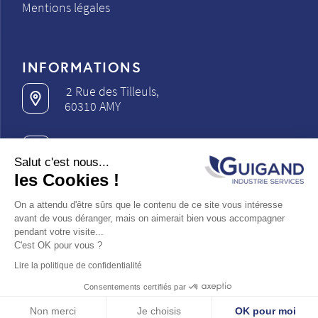
Mentions légales
INFORMATIONS
2 Rue des Tilleuls,
60310 AMY
03 22 87 29 95
Salut c'est nous...
les Cookies !
contact@guigand.fr
On a attendu d'être sûrs que le contenu de ce site vous intéresse
avant de vous déranger, mais on aimerait bien vous accompagner
pendant votre visite...
C'est OK pour vous ?
Lire la politique de confidentialité
© Guigand Industrie Services 2018 - Tous droits
Consentements certifiés par
réservés - Réalisation
Non merci
Je choisis
OK pour moi