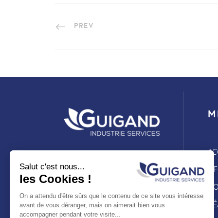
PREV
M
AC
Guigand Industrie Services
Salut c'est nous...
L’
est une entreprise du
les Cookies !
NO
Groupe ASFATECH. GIS
On a attendu d'être sûrs que le contenu de ce site vous intéresse
propose un savoir-faire au
RÉ
avant de vous déranger, mais on aimerait bien vous
service des grands
accompagner pendant votre visite...