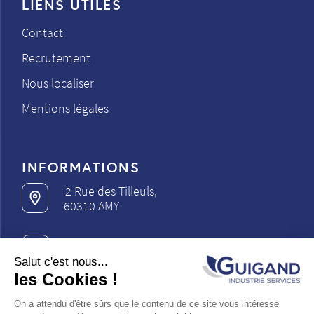
LIENS UTILES
Contact
Recrutement
Nous localiser
Mentions légales
INFORMATIONS
2 Rue des Tilleuls,
60310 AMY
03 22 87 29 95
Salut c'est nous...
les Cookies !
contact@guigand.fr
On a attendu d'être sûrs que le contenu de ce site vous intéresse